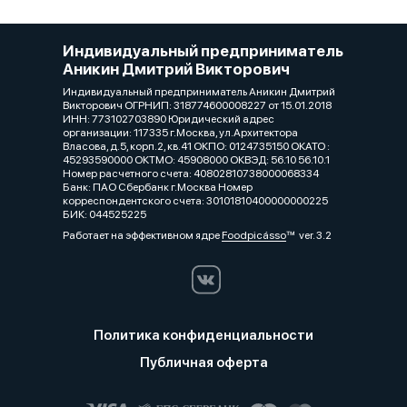
Индивидуальный предприниматель
Аникин Дмитрий Викторович
Индивидуальный предприниматель Аникин Дмитрий
Викторович ОГРНИП: 318774600008227 от 15.01.2018
ИНН: 773102703890 Юридический адрес
организации: 117335 г.Москва, ул.Архитектора
Власова, д.5, корп.2, кв.41 ОКПО: 0124735150 ОКАТО :
45293590000 ОКТМО: 45908000 ОКВЭД: 56.10 56.10.1
Номер расчетного счета: 40802810738000068334
Банк: ПАО Сбербанк г.Москва Номер
корреспондентского счета: 30101810400000000225
БИК: 044525225
Работает на эффективном ядре
Foodpicásso
ver. 3.2
Политика конфиденциальности
Публичная оферта