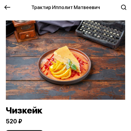
Трактир Ипполит Матвеевич
Чизкейк
520 ₽