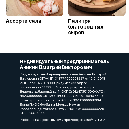
Ассорти сала
Палитра
благородных
сыров
Индивидуальный предприниматель
Аникин Дмитрий Викторович
Индивидуальный предприниматель Аникин Дмитрий
Викторович ОГРНИП: 318774600008227 от 15.01.2018
ИНН: 773102703890 Юридический адрес
организации: 117335 г.Москва, ул.Архитектора
Власова, д.5, корп.2, кв.41 ОКПО: 0124735150 ОКАТО :
45293590000 ОКТМО: 45908000 ОКВЭД: 56.10 56.10.1
Номер расчетного счета: 40802810738000068334
Банк: ПАО Сбербанк г.Москва Номер
корреспондентского счета: 30101810400000000225
БИК: 044525225
Работает на эффективном ядре
Foodpicásso
ver. 3.2