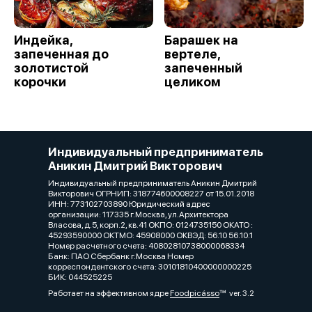
Индейка,
Барашек на
запеченная до
вертеле,
золотистой
запеченный
корочки
целиком
Индивидуальный предприниматель
Аникин Дмитрий Викторович
Индивидуальный предприниматель Аникин Дмитрий
Викторович ОГРНИП: 318774600008227 от 15.01.2018
ИНН: 773102703890 Юридический адрес
организации: 117335 г.Москва, ул.Архитектора
Власова, д.5, корп.2, кв.41 ОКПО: 0124735150 ОКАТО :
45293590000 ОКТМО: 45908000 ОКВЭД: 56.10 56.10.1
Номер расчетного счета: 40802810738000068334
Банк: ПАО Сбербанк г.Москва Номер
корреспондентского счета: 30101810400000000225
БИК: 044525225
Работает на эффективном ядре
Foodpicásso
ver. 3.2