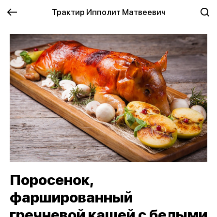
Трактир Ипполит Матвеевич
Поросенок,
фаршированный
гречневой кашей с белыми