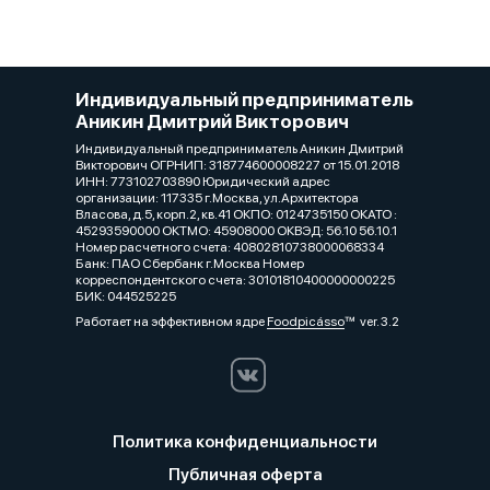
Индивидуальный предприниматель
Аникин Дмитрий Викторович
Индивидуальный предприниматель Аникин Дмитрий
Викторович ОГРНИП: 318774600008227 от 15.01.2018
ИНН: 773102703890 Юридический адрес
организации: 117335 г.Москва, ул.Архитектора
Власова, д.5, корп.2, кв.41 ОКПО: 0124735150 ОКАТО :
45293590000 ОКТМО: 45908000 ОКВЭД: 56.10 56.10.1
Номер расчетного счета: 40802810738000068334
Банк: ПАО Сбербанк г.Москва Номер
корреспондентского счета: 30101810400000000225
БИК: 044525225
Работает на эффективном ядре
Foodpicásso
ver. 3.2
Политика конфиденциальности
Публичная оферта