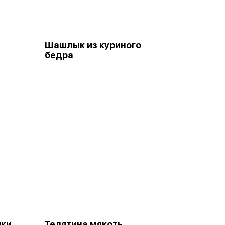
Шашлык из куриного
бедра
йки
Телятина мякоть