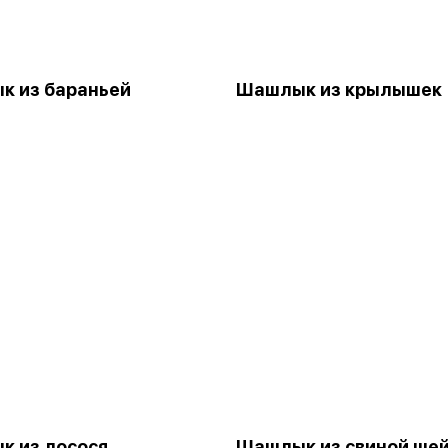
к из бараньей
Шашлык из крылышек
и
 из лосося
Шашлык из свиной ше