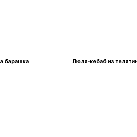
а барашка
Люля-кебаб из теляти