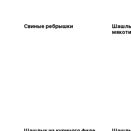
Свиные ребрышки
Шашлы
мякот
Шашлык из куриного филе
Шашлык