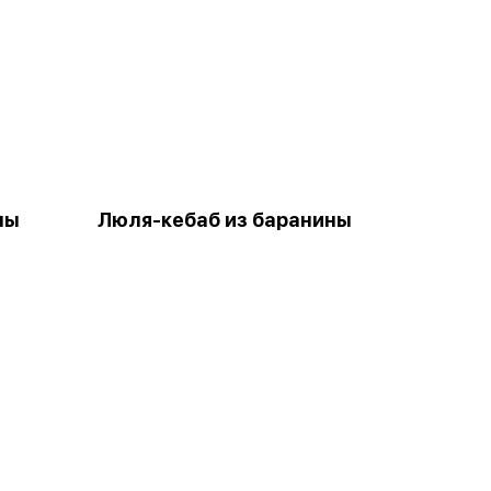
ны
Люля-кебаб из баранины