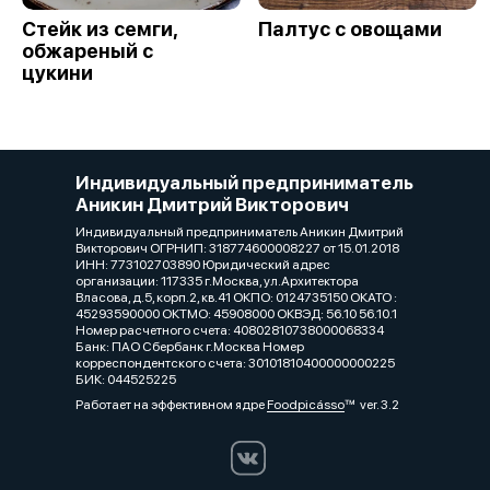
Стейк из семги,
Палтус с овощами
обжареный с
цукини
Индивидуальный предприниматель
Аникин Дмитрий Викторович
Индивидуальный предприниматель Аникин Дмитрий
Викторович ОГРНИП: 318774600008227 от 15.01.2018
ИНН: 773102703890 Юридический адрес
организации: 117335 г.Москва, ул.Архитектора
Власова, д.5, корп.2, кв.41 ОКПО: 0124735150 ОКАТО :
45293590000 ОКТМО: 45908000 ОКВЭД: 56.10 56.10.1
Номер расчетного счета: 40802810738000068334
Банк: ПАО Сбербанк г.Москва Номер
корреспондентского счета: 30101810400000000225
БИК: 044525225
Работает на эффективном ядре
Foodpicásso
ver. 3.2