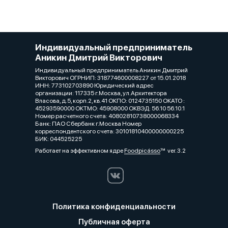
Индивидуальный предприниматель
Аникин Дмитрий Викторович
Индивидуальный предприниматель Аникин Дмитрий
Викторович ОГРНИП: 318774600008227 от 15.01.2018
ИНН: 773102703890 Юридический адрес
организации: 117335 г.Москва, ул.Архитектора
Власова, д.5, корп.2, кв.41 ОКПО: 0124735150 ОКАТО :
45293590000 ОКТМО: 45908000 ОКВЭД: 56.10 56.10.1
Номер расчетного счета: 40802810738000068334
Банк: ПАО Сбербанк г.Москва Номер
корреспондентского счета: 30101810400000000225
БИК: 044525225
Работает на эффективном ядре
Foodpicásso
ver. 3.2
Политика конфиденциальности
Публичная оферта