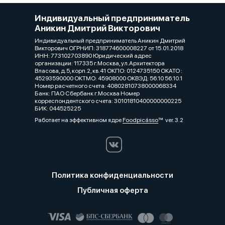
Индивидуальный предприниматель
Аникин Дмитрий Викторович
Индивидуальный предприниматель Аникин Дмитрий
Викторович ОГРНИП: 318774600008227 от 15.01.2018
ИНН: 773102703890 Юридический адрес
организации: 117335 г.Москва, ул.Архитектора
Власова, д.5, корп.2, кв.41 ОКПО: 0124735150 ОКАТО :
45293590000 ОКТМО: 45908000 ОКВЭД: 56.10 56.10.1
Номер расчетного счета: 40802810738000068334
Банк: ПАО Сбербанк г.Москва Номер
корреспондентского счета: 30101810400000000225
БИК: 044525225
Работает на эффективном ядре
Foodpicásso
ver. 3.2
Политика конфиденциальности
Публичная оферта