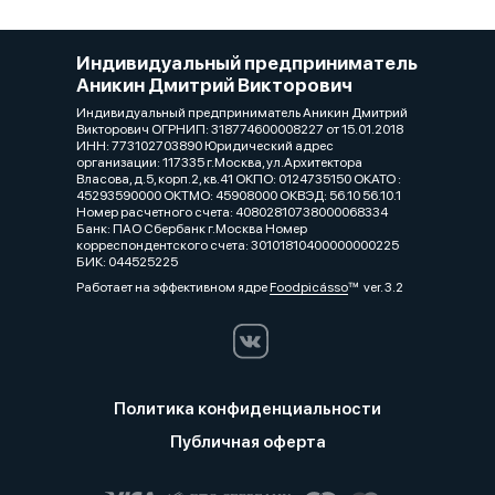
Индивидуальный предприниматель
Аникин Дмитрий Викторович
Индивидуальный предприниматель Аникин Дмитрий
Викторович ОГРНИП: 318774600008227 от 15.01.2018
ИНН: 773102703890 Юридический адрес
организации: 117335 г.Москва, ул.Архитектора
Власова, д.5, корп.2, кв.41 ОКПО: 0124735150 ОКАТО :
45293590000 ОКТМО: 45908000 ОКВЭД: 56.10 56.10.1
Номер расчетного счета: 40802810738000068334
Банк: ПАО Сбербанк г.Москва Номер
корреспондентского счета: 30101810400000000225
БИК: 044525225
Работает на эффективном ядре
Foodpicásso
ver. 3.2
Политика конфиденциальности
Публичная оферта